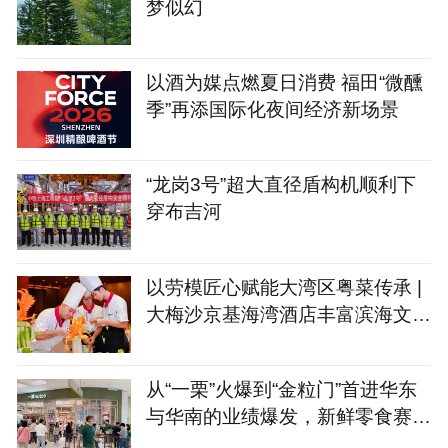
梦似幻
以酒为媒点燃夏日消费 福田“微醺
季”再添国际化夜间经济新场景
“龙岗3号”超大直径盾构机顺利下
穿布吉河
以劳模匠心赋能大湾区粤菜传承 |
大梅沙京基海湾酒店丰富滨海文旅
味蕾
从“一栗”火爆到“金粒门”首进华东
与华南的业绩爆发，新鲜零食赛道
的品牌们开始发力 | iziRetail热点