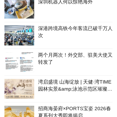
深圳机器人何以惊艳海外
深港跨境高铁今年客流已破千万人
次
两个月两次！外交部、驻美大使又
转发了
湾启盛境 山海绽放 | 天健·湾TIME
园林实景&amp;泳池示范区璀璨绽
放
招商海晏府×PORTS宝姿 2026春
夏系列大秀即将揭启