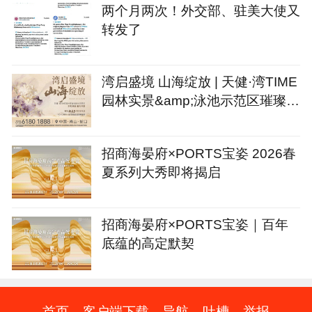
两个月两次！外交部、驻美大使又
转发了
湾启盛境 山海绽放 | 天健·湾TIME
园林实景&amp;泳池示范区璀璨绽
放
招商海晏府×PORTS宝姿 2026春
夏系列大秀即将揭启
招商海晏府×PORTS宝姿｜百年
底蕴的高定默契
首页
客户端下载
导航
吐槽
举报