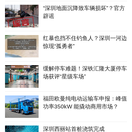
“深圳地面沉降致车辆损坏”？官方
辟谣
红暴也挡不住钓鱼人？深圳一河边
惊现“孤勇者”
缓解停车难题！深铁汇隆大厦停车
场获评“星级车场”
福田欧曼纯电动运输车申报：峰值
功率350kW 能撬动商用市场？
深圳西丽站首桩浇筑完成